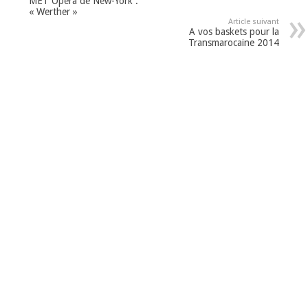
MET Opera de New-York :
« Werther »
Article suivant
A vos baskets pour la
Transmarocaine 2014