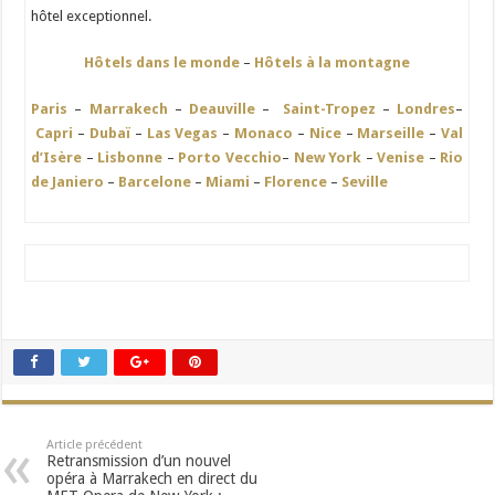
hôtel exceptionnel.
Hôtels dans le monde
–
Hôtels à la montagne
Paris
–
Marrakech
–
Deauville
–
Saint-Tropez
–
Londres
–
Capri
–
Dubaï
–
Las Vegas
–
Monaco
–
Nice
–
Marseille
–
Val
d’Isère
–
Lisbonne
–
Porto Vecchio
–
New York
–
Venise
–
Rio
de Janiero
–
Barcelone
–
Miami
–
Florence
–
Seville
Article précédent
Retransmission d’un nouvel
opéra à Marrakech en direct du