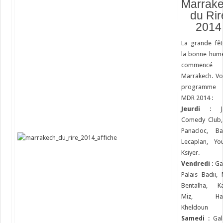
Marrak
du Rir
2014
La grande fê
la bonne hum
commenc
Marrakech. Voi
programme
MDR 2014 :
Jeurdi
: J
Comedy Club,
Panacloc, Ba
Lecaplan, Yo
Ksiyer.
Vendredi
: Ga
Palais Badii, 
Bentalha, Ka
Miz, Har
Kheldoun
Samedi
: Ga