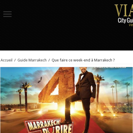
Accueil
/
Guide Marrakech
/
Que faire ce week-end à Marrakech ?